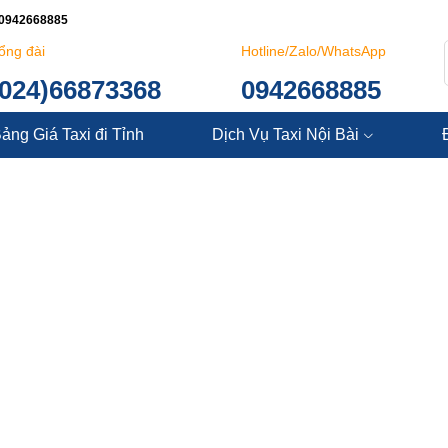
: 0942668885
ổng đài
Hotline/Zalo/WhatsApp
(024)66873368
0942668885
ảng Giá Taxi đi Tỉnh
Dịch Vụ Taxi Nội Bài