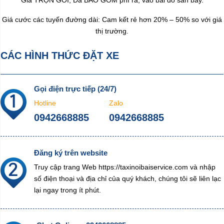
Giá TRỌN GÓI, Đã BAO GỒM phí ra, vào bãi đỗ sân bay.
Giá cước các tuyến đường dài: Cam kết rẻ hơn 20% – 50% so với giá
thị trường.
CÁC HÌNH THỨC ĐẶT XE
Gọi điện trực tiếp (24/7)
Hotline
Zalo
0942668885
0942668885
Đăng ký trên website
Truy cập trang Web https://taxinoibaiservice.com và nhập
số điện thoại và địa chỉ của quý khách, chúng tôi sẽ liên lạc
lại ngay trong ít phút.