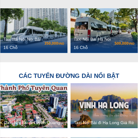
Taxi Hà Nội Nội Bài
Taxi Nội Bài Hà Nội
350,000
500,000
VND
VND
16 Chỗ
16 Chỗ
CÁC TUYẾN ĐƯỜNG DÀI NỔI BẬT
Taxi Nội Bài đi Tuyên Quang
Taxi Nội Bài đi Hạ Long Giá Rẻ