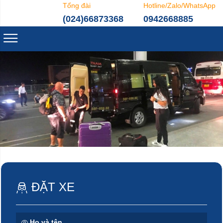
Tổng đài
Hotline/Zalo/WhatsApp
(024)66873368
0942668885
ĐẶT XE
Họ và tên