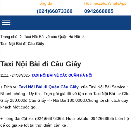
Tổng đài
Hotline/Zalo/WhatsApp
(024)66873368
0942668885
Trang chủ
Taxi Nội Bài về các Quận Hà Nội
Taxi Nội Bài đi Cầu Giấy
Taxi Nội Bài đi Cầu Giấy
11:11 - 24/03/2025
TAXI NỘI BÀI VỀ CÁC QUẬN HÀ NỘI
+ Dịch vụ
Taxi Nội Bài đi Quận Cầu Giấy
của Taxi Nội Bài Service :
Nhanh chóng - Uy tín - Trọn gói giá tốt về tận nhà.Taxi Nội Bài –> Cầu
Giấy 250.000đ.Cầu Giấy –> Nội Bài 180.000đ.Chúng tôi chỉ cách quý
khách Một cuộc gọi.
+ Tổng đài đặt xe: (024)66873368. Hotline/Zalo: 0942668885 Liên hệ
để có giá xe tốt tại thời điểm cần xe .