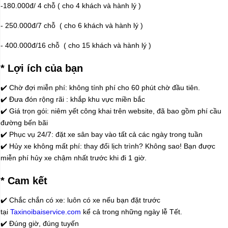
-180.000đ/ 4 chỗ ( cho 4 khách và hành lý )
- 250.000đ/7 chỗ ( cho 6 khách và hành lý )
- 400.000đ/16 chỗ ( cho 15 khách và hành lý )
* Lợi ích của bạn
✔️ Chờ đợi miễn phí: không tính phí cho 60 phút chờ đầu tiên.
✔️ Đưa đón rộng rãi : khắp khu vực miền bắc
✔️ Giá trọn gói: niêm yết công khai trên website, đã bao gồm phí cầu
đường bến bãi
✔️ Phục vụ 24/7: đặt xe sân bay vào tất cả các ngày trong tuần
✔️ Hủy xe không mất phí: thay đổi lịch trình? Không sao! Bạn được
miễn phí hủy xe chậm nhất trước khi đi 1 giờ.
* Cam kết
✔️ Chắc chắn có xe: luôn có xe nếu bạn đặt trước
tại
Taxinoibaiservice.com
kể cả trong những ngày lễ Tết.
✔️ Đúng giờ, đúng tuyến