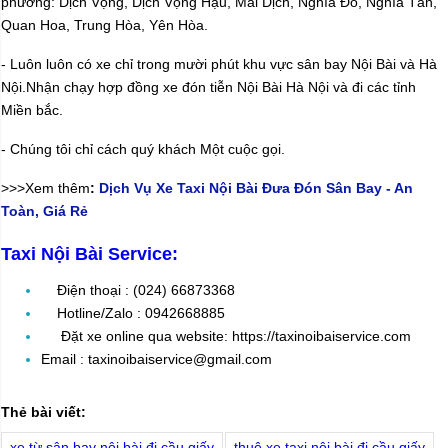
phường: Dịch Vọng, Dịch Vọng Hậu, Mai Dịch, Nghĩa Đô, Nghĩa Tân,
Quan Hoa, Trung Hòa, Yên Hòa.
- Luôn luôn có xe chỉ trong mười phút khu vực sân bay Nội Bài và Hà
Nội.Nhận chạy hợp đồng xe đón tiễn Nội Bài Hà Nội và đi các tỉnh
Miền bắc.
- Chúng tôi chỉ cách quý khách Một cuộc gọi.
>>>Xem thêm
:
Dịch Vụ Xe Taxi Nội Bài Đưa Đón Sân Bay - An
Toàn, Giá Rẻ
Taxi Nội Bài Service:
Điện thoại : (024) 66873368
Hotline/Zalo : 0942668885
Đặt xe online qua website:
https://taxinoibaiservice.com
Email : taxinoibaiservice@gmail.com
Thẻ bài viết:
xe từ sân bay nội bài đi cầu giấy
thuê xe taxi nội bài đi cầu giấy