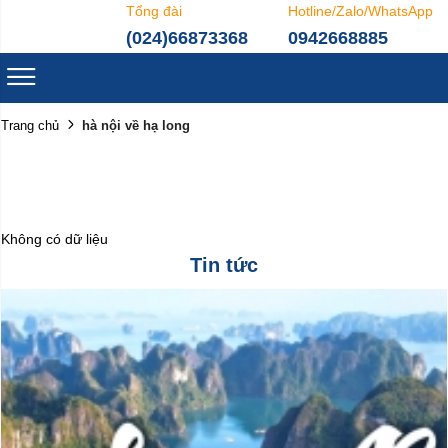
Tổng đài
Hotline/Zalo/WhatsApp
(024)66873368
0942668885
hà nội về hạ long
Trang chủ
Không có dữ liệu
Tin tức