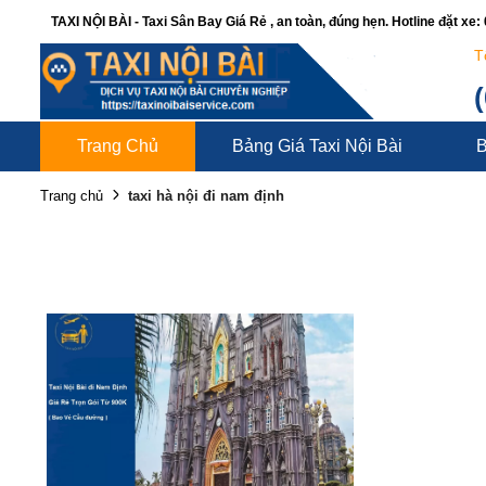
TAXI NỘI BÀI - Taxi Sân Bay Giá Rẻ , an toàn, đúng hẹn. Hotline đặt xe
T
Trang Chủ
Bảng Giá Taxi Nội Bài
B
taxi hà nội đi nam định
Trang chủ