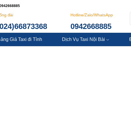
: 0942668885
ổng đài
Hotline/Zalo/WhatsApp
(024)66873368
0942668885
ảng Giá Taxi đi Tỉnh
Dịch Vụ Taxi Nội Bài