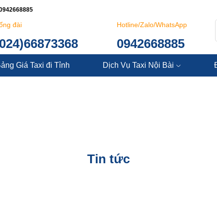
: 0942668885
ổng đài
Hotline/Zalo/WhatsApp
(024)66873368
0942668885
ảng Giá Taxi đi Tỉnh
Dịch Vụ Taxi Nội Bài
Tin tức