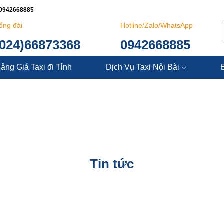
: 0942668885
ổng đài
Hotline/Zalo/WhatsApp
(024)66873368
0942668885
ảng Giá Taxi đi Tỉnh
Dịch Vụ Taxi Nội Bài
Tin tức