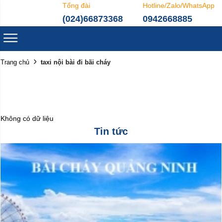
Tổng đài
Hotline/Zalo/WhatsApp
(024)66873368
0942668885
taxi nội bài đi bãi cháy
Trang chủ
Không có dữ liệu
Tin tức