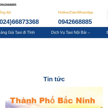
: 0942668885
ổng đài
Hotline/Zalo/WhatsApp
(024)66873368
0942668885
ảng Giá Taxi đi Tỉnh
Dịch Vụ Taxi Nội Bài
Tin tức