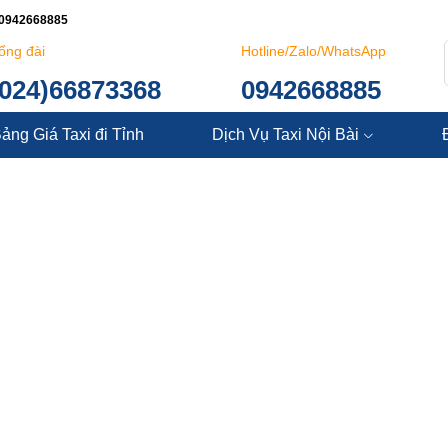
: 0942668885
ổng đài
Hotline/Zalo/WhatsApp
(024)66873368
0942668885
ảng Giá Taxi đi Tỉnh
Dịch Vụ Taxi Nội Bài