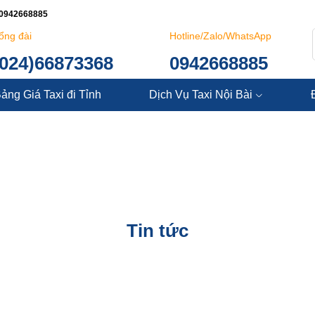
: 0942668885
ổng đài
Hotline/Zalo/WhatsApp
(024)66873368
0942668885
ảng Giá Taxi đi Tỉnh
Dịch Vụ Taxi Nội Bài
Tin tức