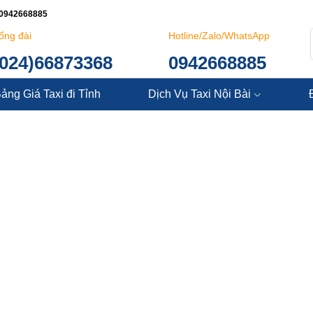
: 0942668885
ổng đài
Hotline/Zalo/WhatsApp
(024)66873368
0942668885
ảng Giá Taxi đi Tỉnh
Dịch Vụ Taxi Nội Bài