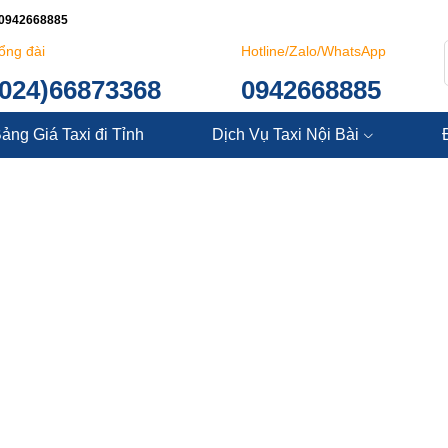
: 0942668885
ổng đài
Hotline/Zalo/WhatsApp
(024)66873368
0942668885
ảng Giá Taxi đi Tỉnh
Dịch Vụ Taxi Nội Bài