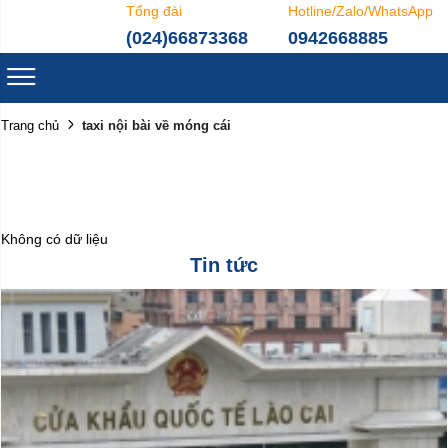
Tổng đài
Hotline/Zalo/WhatsApp
(024)66873368
0942668885
taxi nội bài về móng cái
Trang chủ
Không có dữ liệu
Tin tức