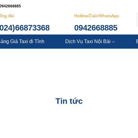
: 0942668885
ổng đài
Hotline/Zalo/WhatsApp
(024)66873368
0942668885
ảng Giá Taxi đi Tỉnh
Dịch Vụ Taxi Nội Bài
Tin tức