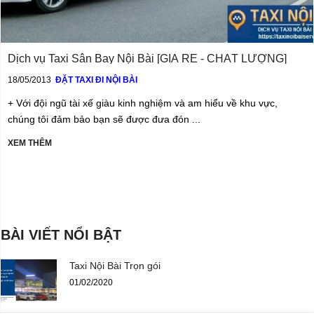
Dịch vụ Taxi Sân Bay Nội Bài [GIÁ RẺ - CHẤT LƯỢNG]
18/05/2013
ĐẶT TAXI ĐI NỘI BÀI
+ Với đội ngũ tài xế giàu kinh nghiệm và am hiểu về khu vực,
chúng tôi đảm bảo bạn sẽ được đưa đón ...
XEM THÊM
BÀI VIẾT NỔI BẬT
Taxi Nội Bài Trọn gói
01/02/2020