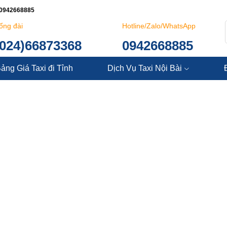
: 0942668885
ổng đài
Hotline/Zalo/WhatsApp
(024)66873368
0942668885
ảng Giá Taxi đi Tỉnh
Dịch Vụ Taxi Nội Bài