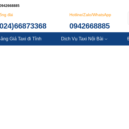
: 0942668885
ổng đài
Hotline/Zalo/WhatsApp
(024)66873368
0942668885
ảng Giá Taxi đi Tỉnh
Dịch Vụ Taxi Nội Bài