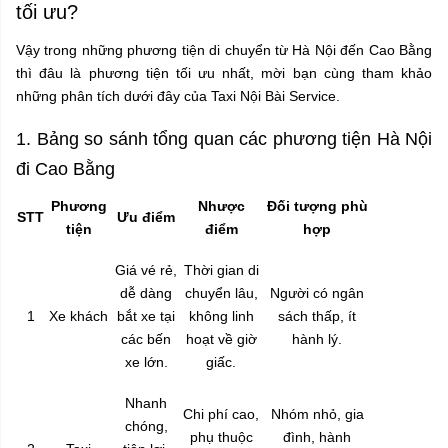
tối ưu?
Vậy trong những phương tiện di chuyển từ Hà Nội đến Cao Bằng
thì đâu là phương tiện tối ưu nhất, mời bạn cùng tham khảo
những phân tích dưới đây của Taxi Nội Bài Service.
1. Bảng so sánh tổng quan các phương tiện Hà Nội
đi Cao Bằng
Phương
Nhược
Đối tượng phù
STT
Ưu điểm
tiện
điểm
hợp
Giá vé rẻ,
Thời gian di
dễ dàng
chuyển lâu,
Người có ngân
1
Xe khách
bắt xe tại
không linh
sách thấp, ít
các bến
hoạt về giờ
hành lý.
xe lớn.
giấc.
Nhanh
Chi phí cao,
Nhóm nhỏ, gia
chóng,
phụ thuộc
đình, hành