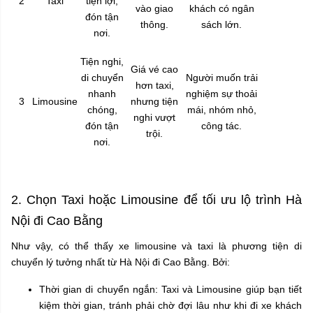
2
Taxi
tiện lợi,
vào giao
khách có ngân
đón tận
thông.
sách lớn.
nơi.
Tiện nghi,
Giá vé cao
di chuyển
Người muốn trải
hơn taxi,
nhanh
nghiệm sự thoải
3
Limousine
nhưng tiện
chóng,
mái, nhóm nhỏ,
nghi vượt
đón tận
công tác.
trội.
nơi.
2. Chọn Taxi hoặc Limousine để tối ưu lộ trình Hà
Nội đi Cao Bằng
Như vậy, có thể thấy xe limousine và taxi là phương tiện di
chuyển lý tưởng nhất từ Hà Nội đi Cao Bằng. Bởi:
Thời gian di chuyển ngắn: Taxi và Limousine giúp bạn tiết
kiệm thời gian, tránh phải chờ đợi lâu như khi đi xe khách