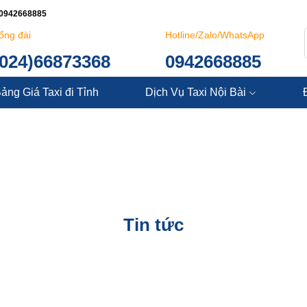
: 0942668885
ổng đài
Hotline/Zalo/WhatsApp
(024)66873368
0942668885
ảng Giá Taxi đi Tỉnh
Dịch Vụ Taxi Nội Bài
Tin tức