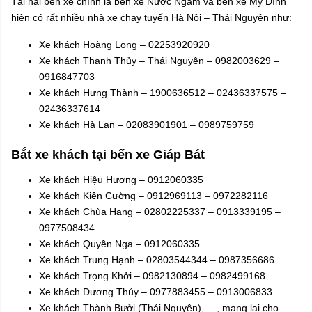
Tại hai bến xe chính là bến xe Nước Ngầm và bến xe Mỹ Đình
hiện có rất nhiều nhà xe chạy tuyến Hà Nội – Thái Nguyên như:
Xe khách Hoàng Long – 02253920920
Xe khách Thanh Thủy – Thái Nguyên – 0982003629 –
0916847703
Xe khách Hưng Thành – 1900636512 – 02436337575 –
02436337614
Xe khách Hà Lan – 02083901901 – 0989759759
Bắt xe khách tại bến xe Giáp Bát
Xe khách Hiệu Hương – 0912060335
Xe khách Kiên Cường – 0912969113 – 0972282116
Xe khách Chùa Hang – 02802225337 – 0913339195 –
0977508434
Xe khách Quyền Nga – 0912060335
Xe khách Trung Hạnh – 02803544344 – 0987356686
Xe khách Trọng Khởi – 0982130894 – 0982499168
Xe khách Dương Thúy – 0977883455 – 0913006833
Xe khách Thành Bưởi (Thái Nguyên),…., mang lại cho