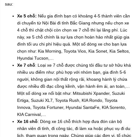
sau:
Xe 5 chỗ:
Nếu gia đình bạn có khoảng 4-5 thành viên cần
di chuyển từ Nội Bài đi tỉnh Bắc Giang nhưng nếu chọn xe
4 chỗ thì chật chội còn chọn xe 7 chỗ thì lại lãng phí. Lúc
này, xe 5 chỗ chính là sự lựa chọn hoàn hảo nhất giúp gia
đình tối ưu chi phí hiệu quả. Một số dòng xe cho bạn lựa
chọn như: Kia Morning, Toyota Vios, Kia Sonet, Kia Seltos,
Hyundai Tucson,…
Xe 7 chỗ
: Loại xe 7 chỗ được chúng tôi đầu tư sở hữu khá
nhiều ưu điểm như: phù hợp với nhóm bạn, gia đình 5-6
người, không gian nội thất rộng rãi, khoang hành lý chứa
được nhiều đồ đạc cồng kềnh, vận hành êm ái, an toàn,…
Một số dòng xe nổi bật như: Mitsubishi Xpander, Suzuki
Ertiga, Suzuki XL7, Toyota Rush, KIA Rondo, Toyota
Innova, Toyota Fortuner, Hyundai SantaFe, KIA Sorento,
KIA Carnival,…
Xe 16 chỗ
: Dòng xe 16 chỗ thích hợp đưa đón cán bộ
nhân viên đi tỉnh, đi công tác, đi làm xa hoặc phục vụ đi du
lịch, tham quan trong ngày. Chúng giúp các đơn vị, tổ chức