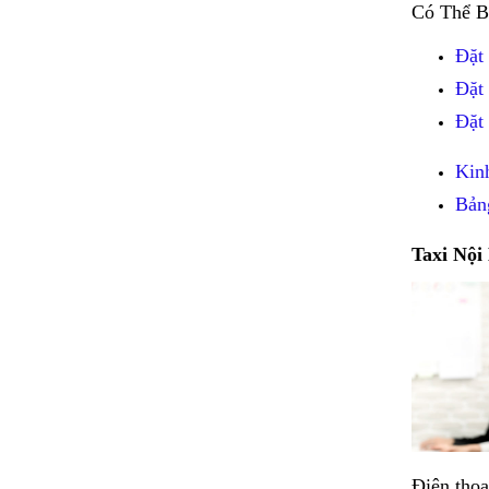
Có Thể B
Đặt
Đặt
Đặt
Kin
Bản
Taxi Nội 
Điện thoạ