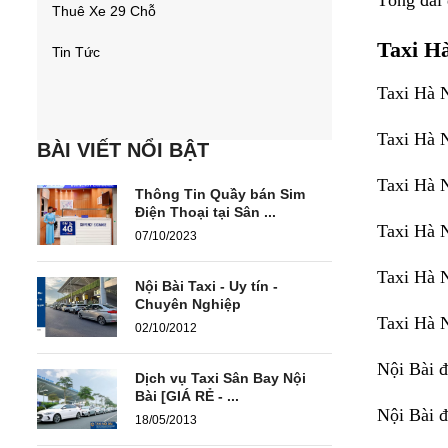
Tổng đài 
Thuê Xe 29 Chỗ
Taxi Hà
Tin Tức
Taxi Hà 
Taxi Hà 
BÀI VIẾT NỔI BẬT
Taxi Hà 
Thông Tin Quầy bán Sim
Điện Thoại tại Sân ...
Taxi Hà 
07/10/2023
Taxi Hà 
Nội Bài Taxi - Uy tín -
Chuyên Nghiệp
Taxi Hà 
02/10/2012
Nội Bài
đ
Dịch vụ Taxi Sân Bay Nội
Bài [GIÁ RẺ - ...
Nội Bài
18/05/2013