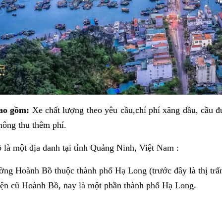
bao gồm:
Xe chất lượng theo yêu cầu,chí phí xăng dầu, cầu đườ
hông thu thêm phí.
là một địa danh tại tỉnh
Quảng Ninh, Việt Nam
:
ờng H
oành Bồ
thuộc
thành phố Hạ Long
(trước đây là thị tr
ện cũ H
oành Bồ
, nay là một phần
thành phố Hạ Long.