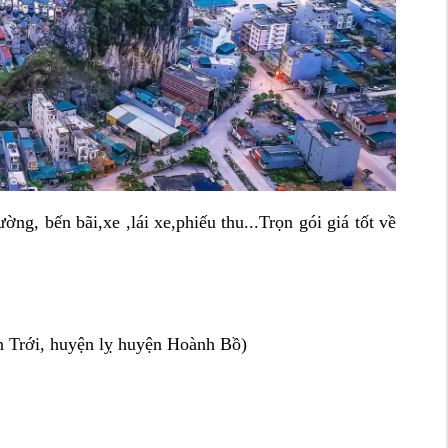
ng, bến bãi,xe ,lái xe,phiếu thu...Trọn gói giá tốt về
ấn Trới, huyện lỵ huyện Hoành Bồ)