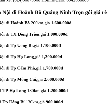
đặt xe: (024)66873368 Hotline/Zalo: 0942668885
 Nội đi Hoành Bồ Quảng Ninh Trọn gói giá rẻ
Nội
đi
Hoành Bồ
200km,giá
1.600.000đ
Nội
đi TX
Đông Triều
,
giá
1.000.000đ
Nội
đi
Tp Uông Bí
,
giá
1.100.000đ
Nội
đi
Tp Hạ Long
,giá
1,300.000đ
Nội
đi
Tp Cẩm Phả
,giá
1,700.000đ
Nội
đi
Tp Móng Cái
,
giá
2.000.000đ
i
TP Hạ Long
180km,giá
1.200.000đ
đi
T
p Uông Bí
130km,giá
900.000đ