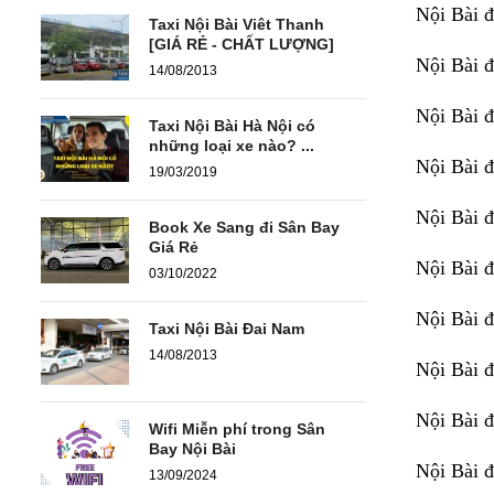
Nội Bài
Taxi Nội Bài Viêt Thanh
[GIÁ RẺ - CHẤT LƯỢNG]
Nội Bài
đ
14/08/2013
Nội
Bài
Taxi Nội Bài Hà Nội có
những loại xe nào? ...
Nội Bài
đ
19/03/2019
Nội Bài
đ
Book Xe Sang đi Sân Bay
Giá Rẻ
Nội Bài
03/10/2022
Nội Bài
đ
Taxi Nội Bài Đai Nam
14/08/2013
Nội Bài
đ
Nội Bài
Wifi Miễn phí trong Sân
Bay Nội Bài
Nội Bài
13/09/2024