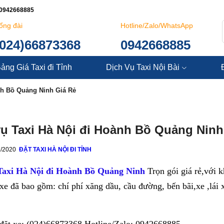
: 0942668885
ổng đài
Hotline/Zalo/WhatsApp
(024)66873368
0942668885
ảng Giá Taxi đi Tỉnh
Dịch Vụ Taxi Nội Bài
nh Bồ Quảng Ninh Giá Rẻ
vụ Taxi Hà Nội đi Hoành Bồ Quảng Ninh
2/2020
ĐẶT TAXI HÀ NỘI ĐI TỈNH
Taxi Hà Nội đi Hoành Bồ Quảng Ninh
Trọn gói giá rẻ,với k
xe đã bao gồm: chí phí xăng dầu, cầu đường, bến bãi,xe ,lái x