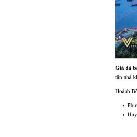
Giá đã 
tận nhà k
Hoành Bồ 
Phư
Huy