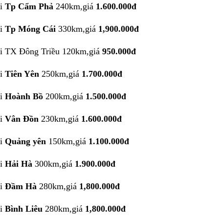
đi
Tp Cẩm Phả
240km,giá
1.600.000đ
i
Tp Móng Cái
330km,giá
1,900.000đ
đi TX
Đông Triều
120km,giá
950.000đ
i
Tiên Yên
250km,giá
1.700.000đ
i
Hoành Bồ
200km,giá
1.500.000đ
đi
Vân Đồn
230km,giá
1.600.000đ
i
Q
uảng yên
150km,giá
1.100.000đ
i
Hải Hà
300km,giá
1.900.000đ
đi
Đ
ầm Hà
280km,giá
1,800.000đ
đi
Bình Liêu
280km,giá
1,800.000đ