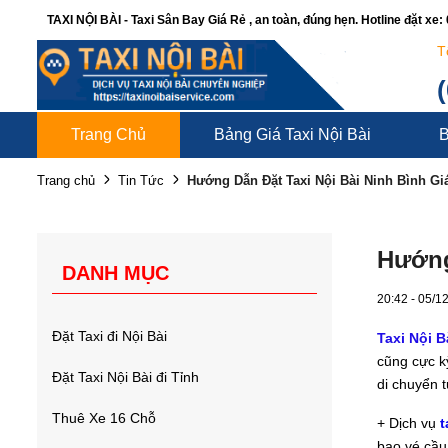
TAXI NỘI BÀI - Taxi Sân Bay Giá Rẻ , an toàn, đúng hẹn. Hotline đặt xe
T
Trang Chủ
Bảng Giá Taxi Nội Bài
B
Hướng Dẫn Đặt Taxi Nội Bài Ninh Bình Giá 
Trang chủ
Tin Tức
Hướng
DANH MỤC
20:42 - 05/1
Đặt Taxi đi Nội Bài
Taxi Nội B
cũng cực k
Đặt Taxi Nội Bài đi Tỉnh
di chuyển 
Thuê Xe 16 Chỗ
+ Dịch vụ
t
bao vé cầu