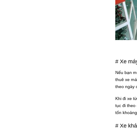
# Xe má
Nếu bạn mu
thuê xe máy
theo ngày 
Khi đi xe t
tục đi the
tốn khoảng
# Xe kh