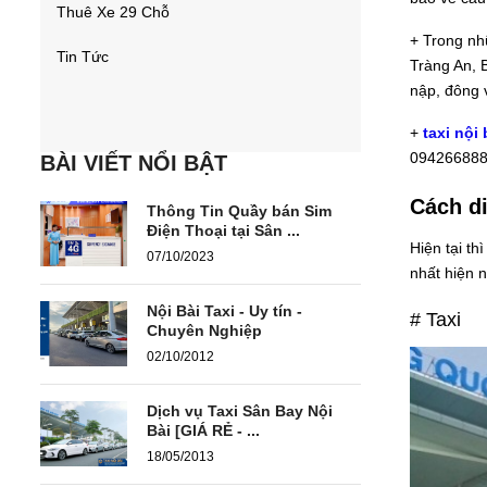
Thuê Xe 29 Chỗ
+ Trong nh
Tin Tức
Tràng An, 
nập, đông v
+
taxi nội
0942668885
BÀI VIẾT NỔI BẬT
Cách d
Thông Tin Quầy bán Sim
Điện Thoại tại Sân ...
Hiện tại th
07/10/2023
nhất hiện n
Nội Bài Taxi - Uy tín -
# Taxi
Chuyên Nghiệp
02/10/2012
Dịch vụ Taxi Sân Bay Nội
Bài [GIÁ RẺ - ...
18/05/2013