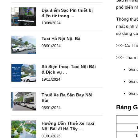
phổ biến n
Địa điểm Sạc Pin thiết bị
điện tử trong ...
Thông thư
13/09/2024
nhất định v
sử dụng cá
Taxi Hà Nội Nội Bài
>>> Có Th
08/01/2024
>>> Tham kh
Số điện thoại Taxi Nội Bài
Giá 
& Dịch vụ ...
19/11/2024
Giá 
Giá 
Thuê Xe Ra Sân Bay Nội
Bài
Bảng Gi
08/01/2024
Hướng Dẫn Thuê Xe Taxi
Nội Bài đi Hà Tây ...
T
01/01/2026