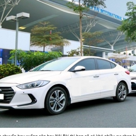
p chuyến bay xuống sân bay Nội Bài thì bạn sẽ có khá nhiều sự chọn lự