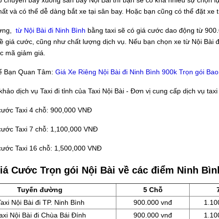
hất và có thể dễ dàng bắt xe tại sân bay. Hoặc bạn cũng có thể đặt xe
ờng,
từ Nội Bài đi Ninh Bình
bằng taxi sẽ có giá cước dao động từ 900
ề giá cước, cũng như chất lượng dịch vụ. Nếu bạn chọn xe từ Nội Bài đi
c mã giảm giá.
ể Bạn Quan Tâm:
Giá Xe Riêng Nội Bài đi Ninh Bình 900k Trọn gói Ba
ảo dịch vụ Taxi đi tỉnh của Taxi Nội Bài - Đơn vị cung cấp dịch vụ taxi 
cước Taxi 4 chỗ: 900,000 VNĐ
cước Taxi 7 chỗ: 1,100,000 VNĐ
cước Taxi 16 chỗ: 1,500,000 VNĐ
á Cước Trọn gói Nội Bài về các điểm Ninh Bìn
Tuyến đường
5 Chỗ
Taxi Nội Bài đi TP. Ninh Bình
900.000 vnđ
1.10
axi Nội Bài đi Chùa Bái Đính
900.000 vnđ
1.10