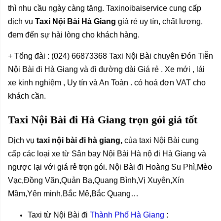
thì nhu cầu ngày càng tăng. Taxinoibaiservice cung cấp
dịch vụ
Taxi Nội Bài Hà Giang
giá rẻ uy tín, chất lượng,
đem đến sự hài lòng cho khách hàng.
+ Tổng đài : (024) 66873368 Taxi Nội Bài chuyên Đón Tiễn
Nội Bài đi Hà Giang và đi đường dài Giá rẻ . Xe mới , lái
xe kinh nghiệm , Uy tín và An Toàn . có hoá đơn VAT cho
khách cần.
Taxi Nội Bài đi Hà Giang trọn gói giá tốt
Dịch vụ
taxi nội bài đi hà giang
,
của taxi Nội Bài cung
cấp các loại xe từ Sân bay Nội Bài Hà nộ đi Hà Giang và
ngược lại với giá rẻ trọn gói
.
Nội Bài đi Hoàng Su Phì,Mèo
Vạc,Đồng Văn,Quản Bạ,Quang Bình,Vị Xuyên,Xín
Mầm,Yên minh,Bắc Mê,Bắc Quang…
Taxi từ Nội Bài
đi
Thành Phố Hà Giang
: