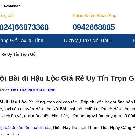
: 0942668885
ổng đài
Hotline/Zalo/WhatsApp
(024)66873368
0942668885
ảng Giá Taxi đi Tỉnh
Dịch Vụ Taxi Nội Bài
á Rẻ Uy Tín Trọn Gói
ội Bài đi Hậu Lộc Giá Rẻ Uy Tín Trọn G
4/2025
ĐẶT TAXI NỘI BÀI ĐI TỈNH
ài đi Hậu Lộc
, Xe riêng, trọn gói cao tốc - Đáp chuyến bay xuống sân 
, taxi tiện chuyến Hậu Lộc Nội Bài, taxi một chiều chiều về Hậu Lộc, ta
axi chiều về, taxi một chiều Hậu Lộc, Liên hệ ngay hôm nay qua số 09
nội bài đi hậu lộc thanh hóa
, Hiện Nay Du Lịch Thanh Hóa Ngày Càng Phá
à hấp dẫn.