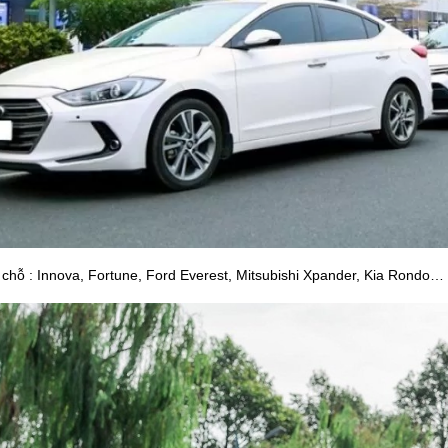
 chỗ : Innova, Fortune, Ford Everest, Mitsubishi Xpander, Kia Rondo…