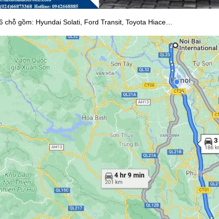
6 chỗ gồm: Hyundai Solati, Ford Transit, Toyota Hiace…