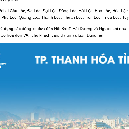
 Bài đi Cầu Lộc, Đa Lộc, Đại Lộc, Đồng Lộc, Hải Lộc, Hoa Lộc, Hòa Lộc
 Phú Lộc, Quang Lộc, Thành Lộc, Thuần Lộc, Tiến Lộc, Triệu Lộc, Tuy
ử dụng các dòng xe đưa đón Nội Bài đi Hải Dương và Ngược Lại như : 5 
h. Có hoá đơn VAT cho khách cần, Uy tín và luôn Đúng hẹn.