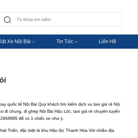
Đặt Xe Nội Bài
Tin Tức
Liên Hệ
ói
bay quốc tế Nội Bài Quý khách tìm kiếm dịch vụ taxi giá rẻ Nội
xi đi chung, đi ghép Nội Bài Hậu Lộc, taxi giá rẻ chuyên tuyến
42668885 để có 1 chiếc xe như ý.
t Triển, đặc biệt là khu Hậu lộc Thanh Hóa Với nhiều địa