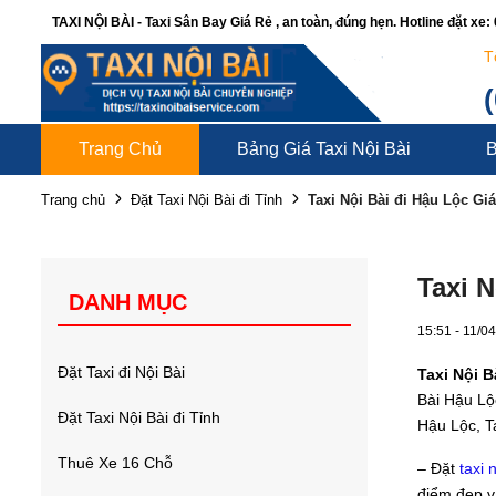
TAXI NỘI BÀI - Taxi Sân Bay Giá Rẻ , an toàn, đúng hẹn. Hotline đặt xe
T
Trang Chủ
Bảng Giá Taxi Nội Bài
B
Taxi Nội Bài đi Hậu Lộc Gi
Trang chủ
Đặt Taxi Nội Bài đi Tỉnh
Taxi N
DANH MỤC
15:51 - 11/0
Đặt Taxi đi Nội Bài
Taxi Nội B
Bài Hậu Lộc
Đặt Taxi Nội Bài đi Tỉnh
Hậu Lộc, T
Thuê Xe 16 Chỗ
– Đặt
taxi 
điểm đẹp v